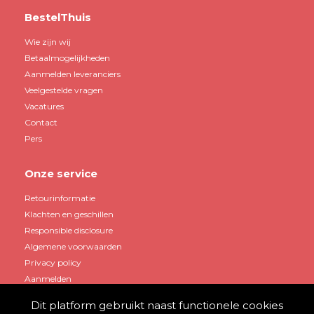
BestelThuis
Wie zijn wij
Betaalmogelijkheden
Aanmelden leveranciers
Veelgestelde vragen
Vacatures
Contact
Pers
Onze service
Retourinformatie
Klachten en geschillen
Responsible disclosure
Algemene voorwaarden
Privacy policy
Aanmelden
Dit platform gebruikt naast functionele cookies
Mijn account